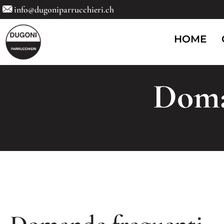
info@dugoniparrucchieri.ch
HOME
Doma